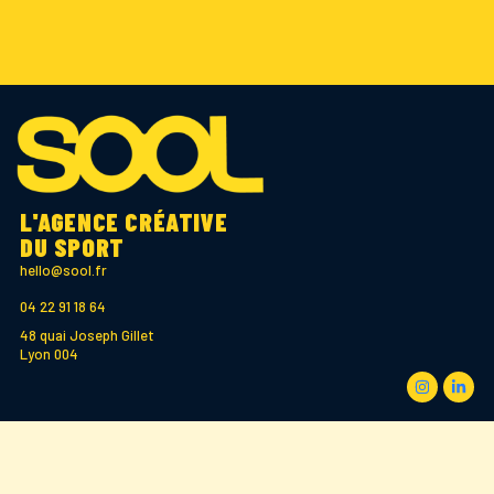
L'AGENCE CRÉATIVE
DU SPORT
hello@sool.fr
04 22 91 18 64
48 quai Joseph Gillet
Lyon 004